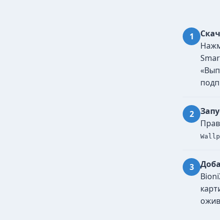
Скач
Нажм
Smar
«Вып
подп
Запу
Прав
Wallp
Доба
Bion
карт
ожив