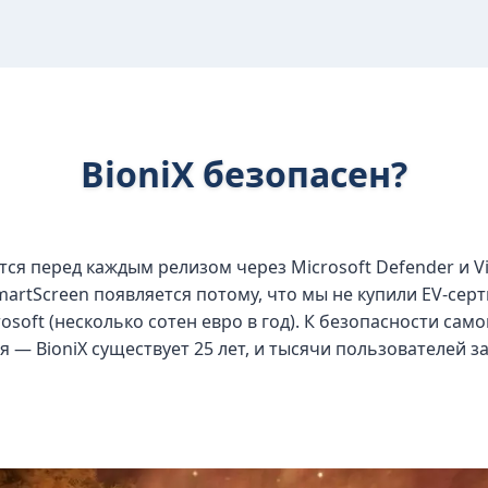
BioniX безопасен?
тся перед каждым релизом через Microsoft Defender и Vi
rtScreen появляется потому, что мы не купили EV-серт
rosoft (несколько сотен евро в год). К безопасности са
 — BioniX существует 25 лет, и тысячи пользователей з