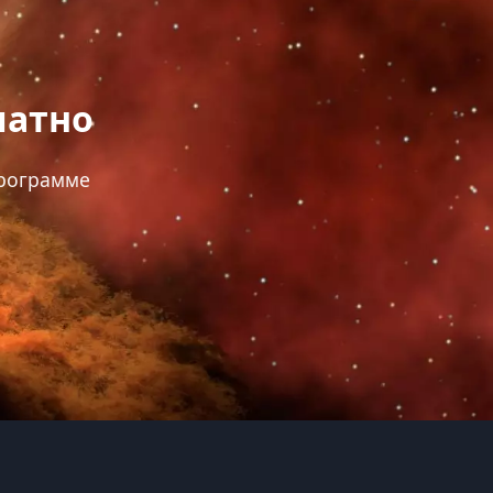
латно
программе