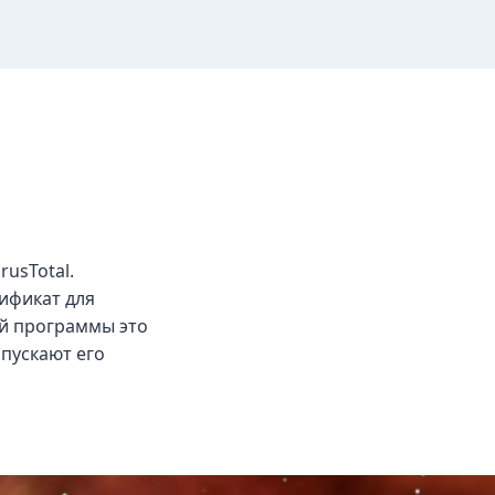
rusTotal.
ификат для
мой программы это
апускают его