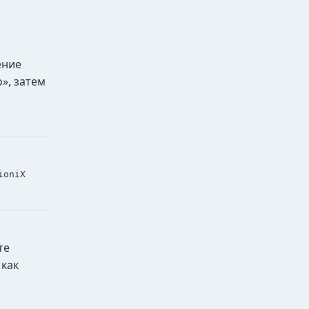
ение
», затем
ioniX
те
 как