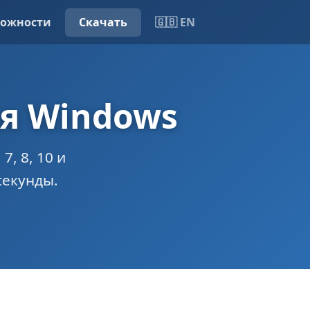
ожности
Скачать
🇬🇧 EN
ля Windows
, 8, 10 и
 секунды.