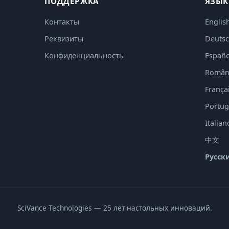
ПОДДЕРЖКА
ЯЗЫК
Контакты
Englis
Реквизиты
Deuts
Конфиденциальность
Españo
Român
França
Portug
Italian
中文
Русск
SciVance Technologies — 25 лет настольных инноваций.