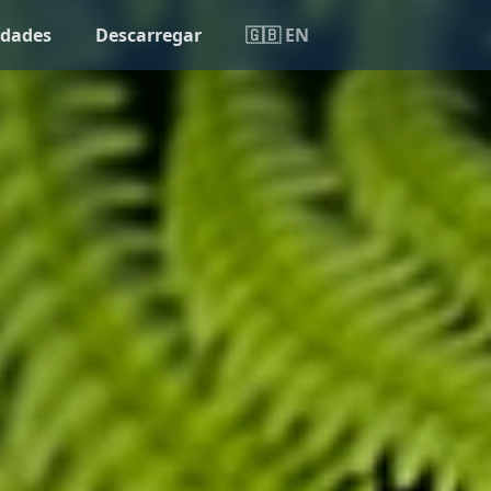
idades
Descarregar
🇬🇧 EN